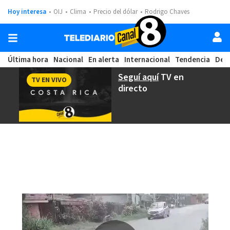
Hoy interesa
OIJ
Clima
Precio del dólar
Rodrigo Chaves
Última hora
Nacional
En alerta
Internacional
Tendencia
Dep
Seguí aquí
TV en
TV EN VIVO
directo