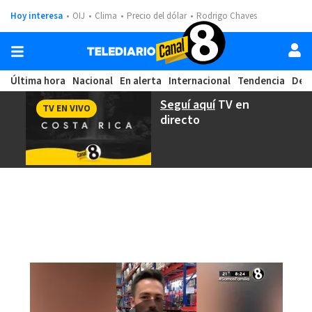
Hoy interesa
OIJ
Clima
Precio del dólar
Rodrigo Chaves
Última hora
Nacional
En alerta
Internacional
Tendencia
Dep
Seguí aquí
TV en
TV EN VIVO
directo