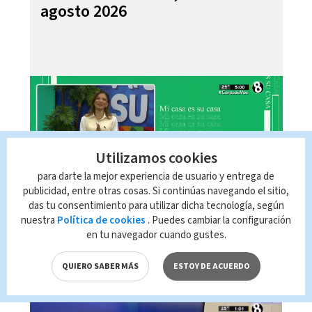
agosto 2026
Utilizamos cookies
para darte la mejor experiencia de usuario y entrega de
publicidad, entre otras cosas. Si continúas navegando el sitio,
das tu consentimiento para utilizar dicha tecnología, según
Telediario En Directo con Paula
nuestra
Política de cookies
. Puedes cambiar la configuración
Brenes, 07 de agosto 2026
en tu navegador cuando gustes.
QUIERO SABER MÁS
ESTOY DE ACUERDO