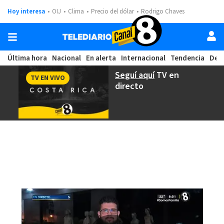
Hoy interesa
OIJ
Clima
Precio del dólar
Rodrigo Chaves
Última hora
Nacional
En alerta
Internacional
Tendencia
Dep
Seguí aquí
TV en
TV EN VIVO
directo