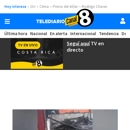
Hoy interesa
OIJ
Clima
Precio del dólar
Rodrigo Chaves
Última hora
Nacional
En alerta
Internacional
Tendencia
Dep
Seguí aquí
TV en
TV EN VIVO
directo