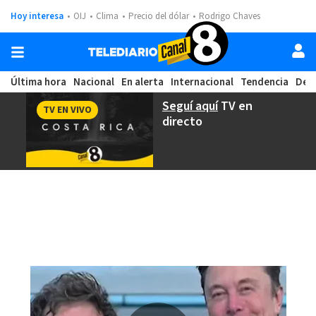
Hoy interesa
OIJ
Clima
Precio del dólar
Rodrigo Chaves
Última hora
Nacional
En alerta
Internacional
Tendencia
Dep
Seguí aquí
TV en
TV EN VIVO
directo