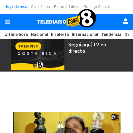
Hoy interesa
OIJ
Clima
Precio del dólar
Rodrigo Chaves
Última hora
Nacional
En alerta
Internacional
Tendencia
Dep
Seguí aquí
TV en
TV EN VIVO
directo