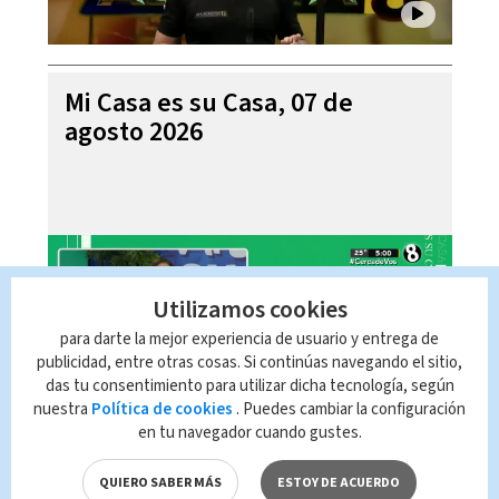
Mi Casa es su Casa, 07 de
agosto 2026
Utilizamos cookies
para darte la mejor experiencia de usuario y entrega de
publicidad, entre otras cosas. Si continúas navegando el sitio,
das tu consentimiento para utilizar dicha tecnología, según
nuestra
Política de cookies
. Puedes cambiar la configuración
en tu navegador cuando gustes.
Telediario En Directo con Paula
Brenes, 07 de agosto 2026
QUIERO SABER MÁS
ESTOY DE ACUERDO