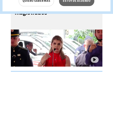
QUIERO SABER MÁS
ESTOY DE ACUERDO
dictadora ante críticas de
magistrados