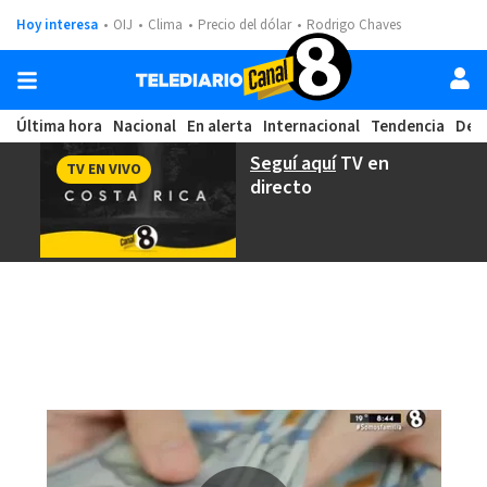
Hoy interesa
OIJ
Clima
Precio del dólar
Rodrigo Chaves
Última hora
Nacional
En alerta
Internacional
Tendencia
Dep
Seguí aquí
TV en
TV EN VIVO
directo