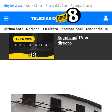
Hoy interesa
OIJ
Clima
Precio del dólar
Rodrigo Chaves
Última hora
Nacional
En alerta
Internacional
Tendencia
Dep
Seguí aquí
TV en
TV EN VIVO
directo