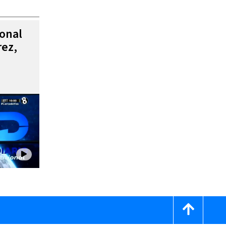
ional
rez,