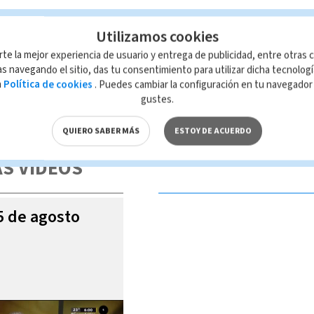
Utilizamos cookies
r
rte la mejor experiencia de usuario y entrega de publicidad, entre otras c
s navegando el sitio, das tu consentimiento para utilizar dicha tecnolog
a
Política de cookies
. Puedes cambiar la configuración en tu navegado
gustes.
 de esta página, mismo que es propiedad de TELEDIARIO; su reproducción
con las leyes aplicables.
QUIERO SABER MÁS
ESTOY DE ACUERDO
S VIDEOS
05 de agosto