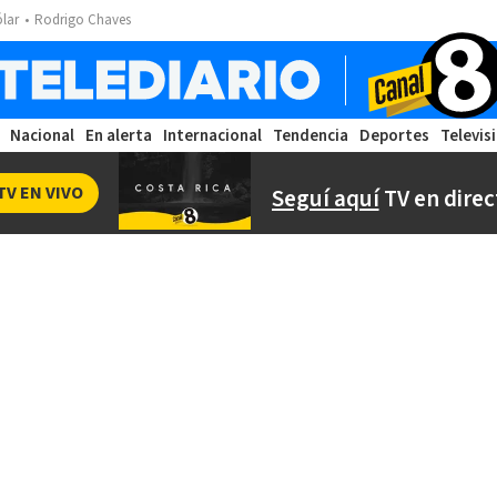
ólar
Rodrigo Chaves
Nacional
En alerta
Internacional
Tendencia
Deportes
Televis
TV EN VIVO
Seguí aquí
TV en direc