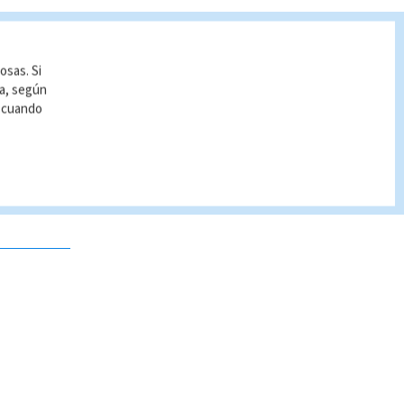
osas. Si
ía, según
r cuando
 no