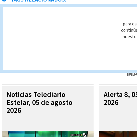
detenidos
Hatillo
Noticias Telediario
Cadáve
para da
continúa
nuestr
Queda prohibida la reproducción total o parcial del contenido
autorizada constituye una infracción y un delito de conformidad 
MÁ
Noticias Telediario
Alerta 8, 
Estelar, 05 de agosto
2026
2026