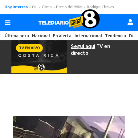
Hoy interesa
OIJ
Clima
Precio del dólar
Rodrigo Chaves
Última hora
Nacional
En alerta
Internacional
Tendencia
Dep
Seguí aquí
TV en
TV EN VIVO
directo