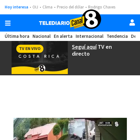
Hoy interesa
OIJ
Clima
Precio del dólar
Rodrigo Chaves
Última hora
Nacional
En alerta
Internacional
Tendencia
Dep
Seguí aquí
TV en
TV EN VIVO
directo