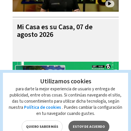
Mi Casa es su Casa, 07 de
agosto 2026
Utilizamos cookies
para darte la mejor experiencia de usuario y entrega de
publicidad, entre otras cosas. Si continúas navegando el sitio,
das tu consentimiento para utilizar dicha tecnología, según
nuestra
Política de cookies
. Puedes cambiar la configuración
en tu navegador cuando gustes.
Telediario En Directo con Paula
Brenes, 07 de agosto 2026
QUIERO SABER MÁS
ESTOY DE ACUERDO