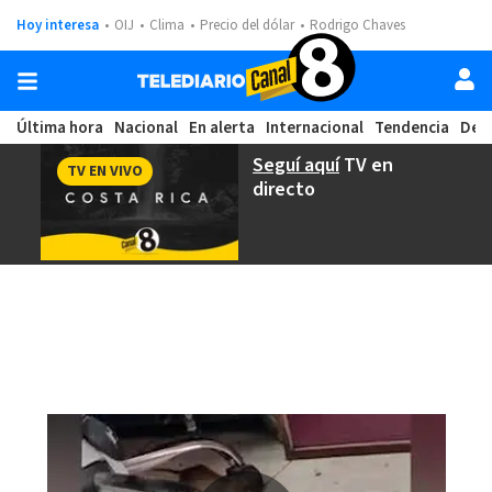
Hoy interesa
OIJ
Clima
Precio del dólar
Rodrigo Chaves
Última hora
Nacional
En alerta
Internacional
Tendencia
Dep
Seguí aquí
TV en
TV EN VIVO
directo