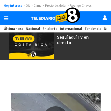
Hoy interesa
OIJ
Clima
Precio del dólar
Rodrigo Chaves
Última hora
Nacional
En alerta
Internacional
Tendencia
Dep
Seguí aquí
TV en
TV EN VIVO
directo