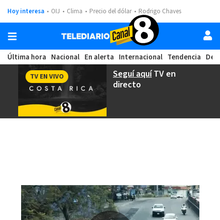
Hoy interesa
OIJ
Clima
Precio del dólar
Rodrigo Chaves
Última hora
Nacional
En alerta
Internacional
Tendencia
Dep
Seguí aquí
TV en
TV EN VIVO
directo