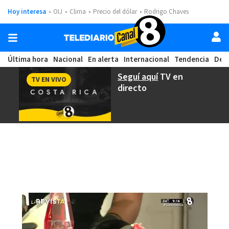
Hoy interesa
OIJ
Clima
Precio del dólar
Rodrigo Chaves
Última hora
Nacional
En alerta
Internacional
Tendencia
Dep
Seguí aquí
TV en
TV EN VIVO
directo