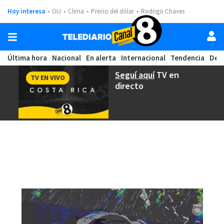
Hoy interesa
OIJ
Clima
Precio del dólar
Rodrigo Chaves
Última hora
Nacional
En alerta
Internacional
Tendencia
Dep
Seguí aquí
TV en
TV EN VIVO
directo