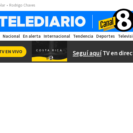
ólar
Rodrigo Chaves
Nacional
En alerta
Internacional
Tendencia
Deportes
Televis
TV EN VIVO
Seguí aquí
TV en direc