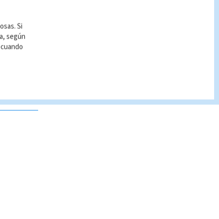
osas. Si
ía, según
r cuando
 no