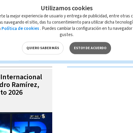
Utilizamos cookies
rte la mejor experiencia de usuario y entrega de publicidad, entre otras c
s navegando el sitio, das tu consentimiento para utilizar dicha tecnolog
a
Política de cookies
. Puedes cambiar la configuración en tu navegado
 de esta página, mismo que es propiedad de TELEDIARIO; su reproducción
gustes.
con las leyes aplicables.
QUIERO SABER MÁS
ESTOY DE ACUERDO
S VIDEOS
 Internacional
ndro Ramírez,
to 2026