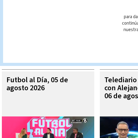
para da
continúa
nuestr
Queda prohibida la reproducción total o parcial del contenido
autorizada constituye una infracción y un delito de conformidad 
MÁ
Futbol al Día, 05 de
Telediario
agosto 2026
con Aleja
06 de agos