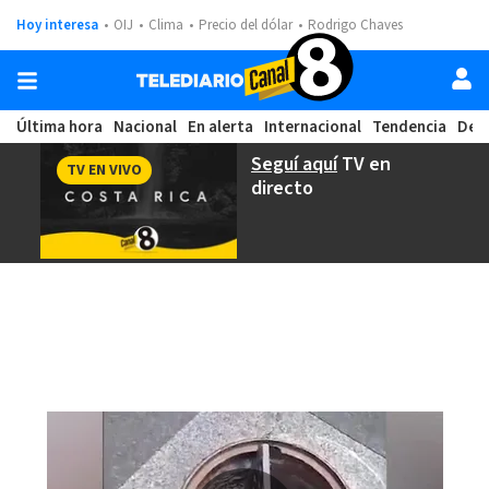
Hoy interesa
OIJ
Clima
Precio del dólar
Rodrigo Chaves
Última hora
Nacional
En alerta
Internacional
Tendencia
Dep
Seguí aquí
TV en
TV EN VIVO
directo