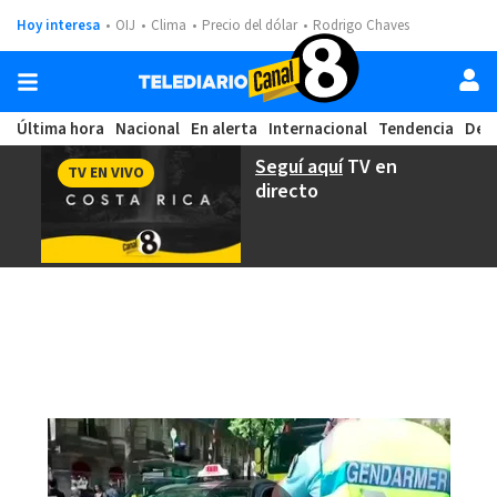
Hoy interesa
OIJ
Clima
Precio del dólar
Rodrigo Chaves
Última hora
Nacional
En alerta
Internacional
Tendencia
Dep
Seguí aquí
TV en
TV EN VIVO
directo