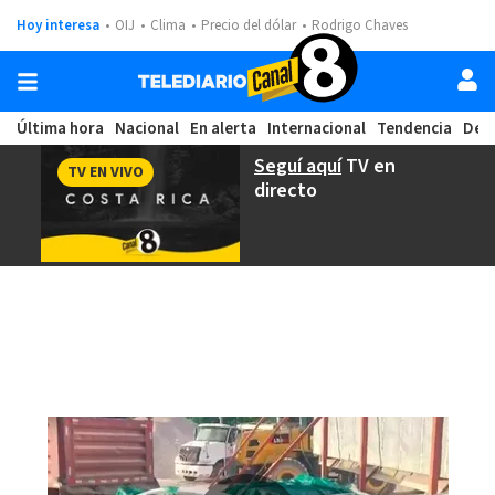
Hoy interesa
OIJ
Clima
Precio del dólar
Rodrigo Chaves
Última hora
Nacional
En alerta
Internacional
Tendencia
Dep
Seguí aquí
TV en
TV EN VIVO
directo