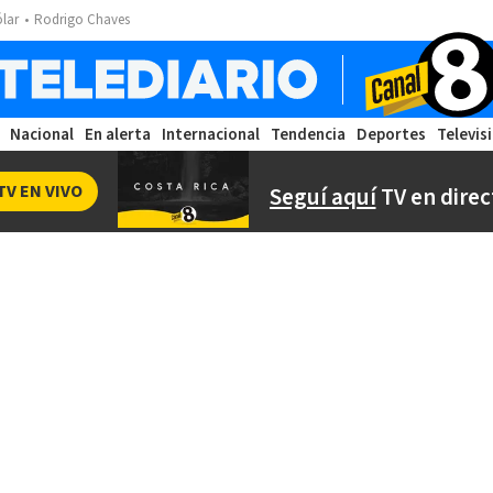
ólar
Rodrigo Chaves
Nacional
En alerta
Internacional
Tendencia
Deportes
Televis
TV EN VIVO
Seguí aquí
TV en direc