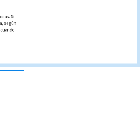
osas. Si
ía, según
r cuando
 no