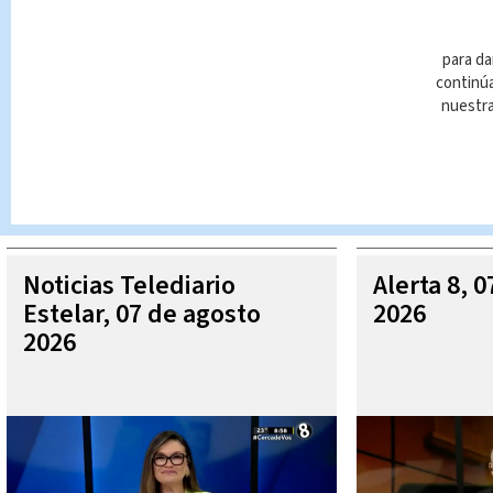
para da
continúa
nuestr
Queda prohibida la reproducción total o parcial del contenido
autorizada constituye una infracción y un delito de conformidad 
MÁ
Noticias Telediario
Alerta 8, 
Estelar, 07 de agosto
2026
2026