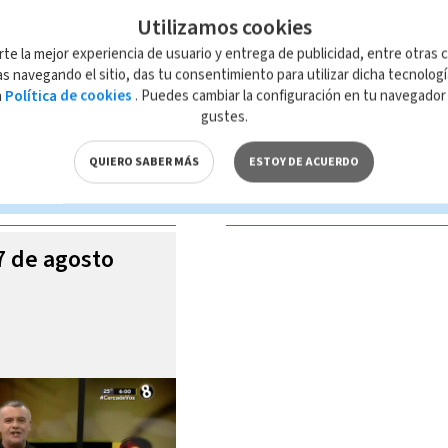
Utilizamos cookies
rte la mejor experiencia de usuario y entrega de publicidad, entre otras c
s navegando el sitio, das tu consentimiento para utilizar dicha tecnolog
a
Política de cookies
. Puedes cambiar la configuración en tu navegado
 de esta página, mismo que es propiedad de TELEDIARIO; su reproducción
gustes.
con las leyes aplicables.
QUIERO SABER MÁS
ESTOY DE ACUERDO
S VIDEOS
07 de agosto