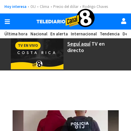
Hoy interesa
OIJ
Clima
Precio del dólar
Rodrigo Chaves
Última hora
Nacional
En alerta
Internacional
Tendencia
Dep
Seguí aquí
TV en
TV EN VIVO
directo