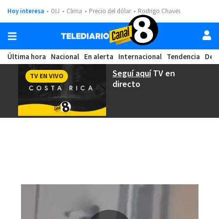
Hoy interesa
OIJ
Clima
Precio del dólar
Rodrigo Chaves
Última hora
Nacional
En alerta
Internacional
Tendencia
Dep
Seguí aquí
TV en
TV EN VIVO
directo