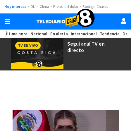
Hoy interesa
OIJ
Clima
Precio del dólar
Rodrigo Chaves
Última hora
Nacional
En alerta
Internacional
Tendencia
Dep
Seguí aquí
TV en
TV EN VIVO
directo