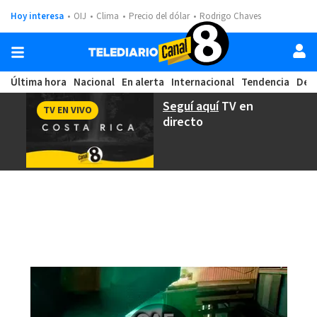
Hoy interesa
OIJ
Clima
Precio del dólar
Rodrigo Chaves
Última hora
Nacional
En alerta
Internacional
Tendencia
Dep
Seguí aquí
TV en
TV EN VIVO
directo