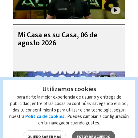
Mi Casa es su Casa, 06 de
agosto 2026
Utilizamos cookies
para darte la mejor experiencia de usuario y entrega de
publicidad, entre otras cosas. Si continúas navegando el sitio,
das tu consentimiento para utilizar dicha tecnología, según
nuestra
Política de cookies
. Puedes cambiar la configuración
en tu navegador cuando gustes.
Telediario En Directo con Paula
QUIERO SABER MÁS
ESTOY DE ACUERDO