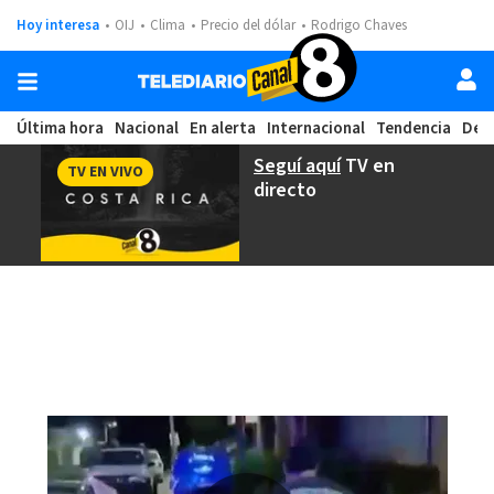
Hoy interesa
OIJ
Clima
Precio del dólar
Rodrigo Chaves
Última hora
Nacional
En alerta
Internacional
Tendencia
Dep
Seguí aquí
TV en
TV EN VIVO
directo