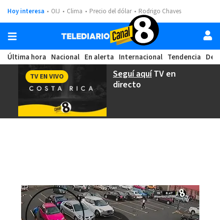
Hoy interesa
OIJ
Clima
Precio del dólar
Rodrigo Chaves
Última hora
Nacional
En alerta
Internacional
Tendencia
Dep
Seguí aquí
TV en
TV EN VIVO
directo