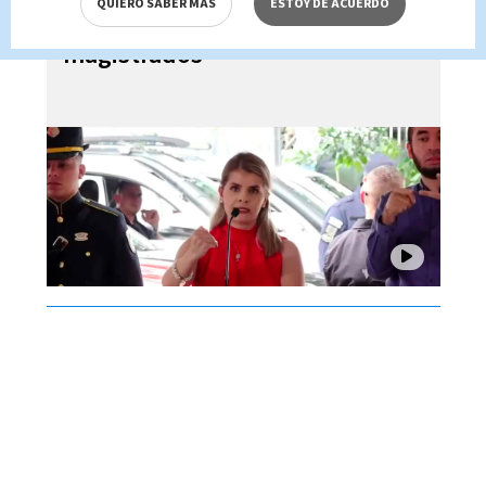
QUIERO SABER MÁS
ESTOY DE ACUERDO
dictadora ante críticas de
magistrados