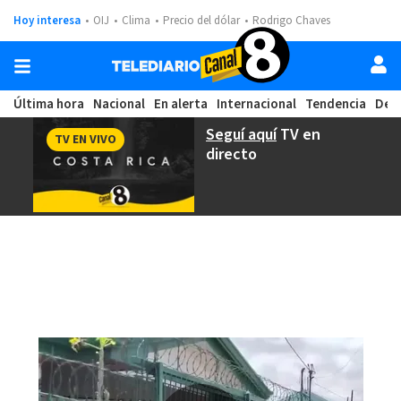
Hoy interesa
OIJ
Clima
Precio del dólar
Rodrigo Chaves
Última hora
Nacional
En alerta
Internacional
Tendencia
Dep
Seguí aquí
TV en
TV EN VIVO
directo