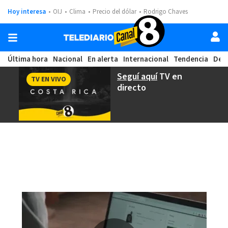
Hoy interesa
OIJ
Clima
Precio del dólar
Rodrigo Chaves
Última hora
Nacional
En alerta
Internacional
Tendencia
Dep
Seguí aquí
TV en
TV EN VIVO
directo