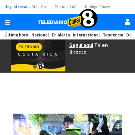
Hoy interesa
OIJ
Clima
Precio del dólar
Rodrigo Chaves
Última hora
Nacional
En alerta
Internacional
Tendencia
Dep
Seguí aquí
TV en
TV EN VIVO
directo