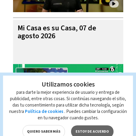
Mi Casa es su Casa, 07 de
agosto 2026
Utilizamos cookies
para darte la mejor experiencia de usuario y entrega de
publicidad, entre otras cosas. Si continúas navegando el sitio,
das tu consentimiento para utilizar dicha tecnología, según
nuestra
Política de cookies
. Puedes cambiar la configuración
en tu navegador cuando gustes.
Telediario En Directo con Paula
Brenes, 07 de agosto 2026
QUIERO SABER MÁS
ESTOY DE ACUERDO