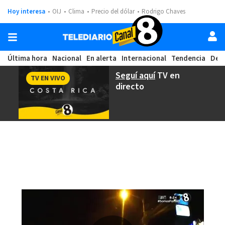
Hoy interesa
OIJ
Clima
Precio del dólar
Rodrigo Chaves
Última hora
Nacional
En alerta
Internacional
Tendencia
Dep
Seguí aquí
TV en
TV EN VIVO
directo