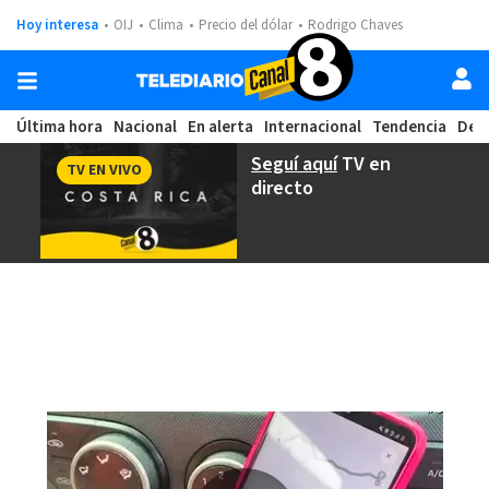
Hoy interesa
OIJ
Clima
Precio del dólar
Rodrigo Chaves
Última hora
Nacional
En alerta
Internacional
Tendencia
Dep
Seguí aquí
TV en
TV EN VIVO
directo