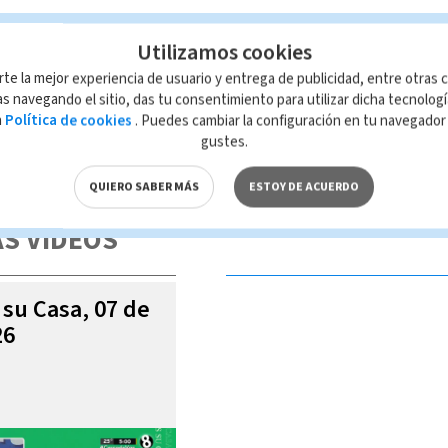
Utilizamos cookies
diario
Paula Brenes
rte la mejor experiencia de usuario y entrega de publicidad, entre otras c
s navegando el sitio, das tu consentimiento para utilizar dicha tecnolog
a
Política de cookies
. Puedes cambiar la configuración en tu navegado
gustes.
 de esta página, mismo que es propiedad de TELEDIARIO; su reproducción
con las leyes aplicables.
QUIERO SABER MÁS
ESTOY DE ACUERDO
S VIDEOS
 su Casa, 07 de
26