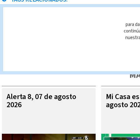
San Ramón
Sarapiqui
Homicidios
Noticias Tele
para da
continúa
nuestr
Queda prohibida la reproducción total o parcial del contenido
autorizada constituye una infracción y un delito de conformidad 
MÁ
Alerta 8, 07 de agosto
Mi Casa es
2026
agosto 20