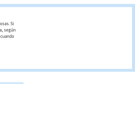
osas. Si
ía, según
r cuando
 no