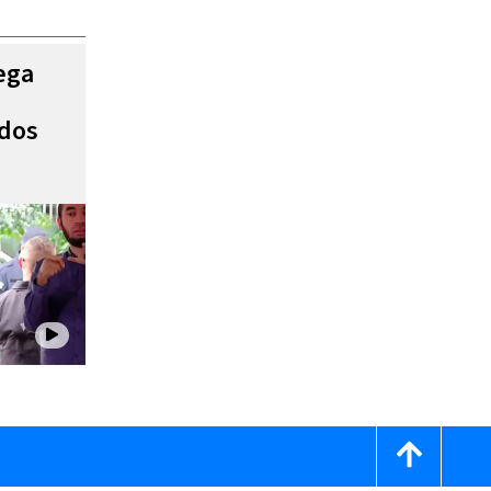
ega
ados