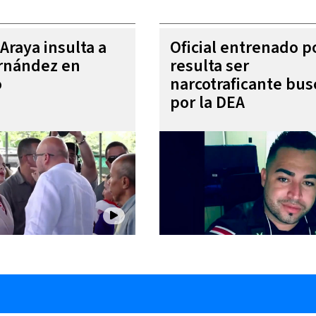
Araya insulta a
Oficial entrenado p
rnández en
resulta ser
o
narcotraficante bu
por la DEA