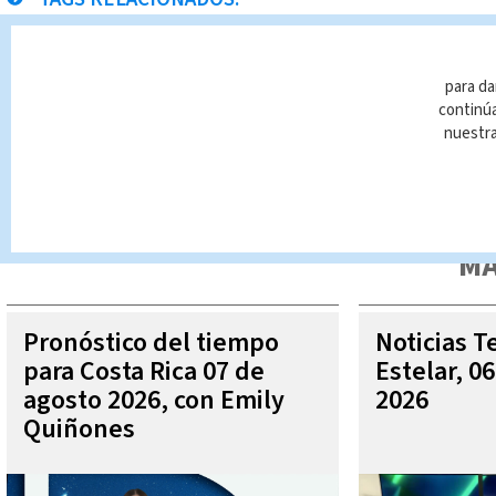
Calle de la Amargura
para da
continúa
nuestr
Queda prohibida la reproducción total o parcial del contenido
autorizada constituye una infracción y un delito de conformidad 
MÁ
Pronóstico del tiempo
Noticias T
para Costa Rica 07 de
Estelar, 0
agosto 2026, con Emily
2026
Quiñones