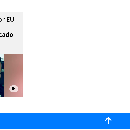
or EU
scado