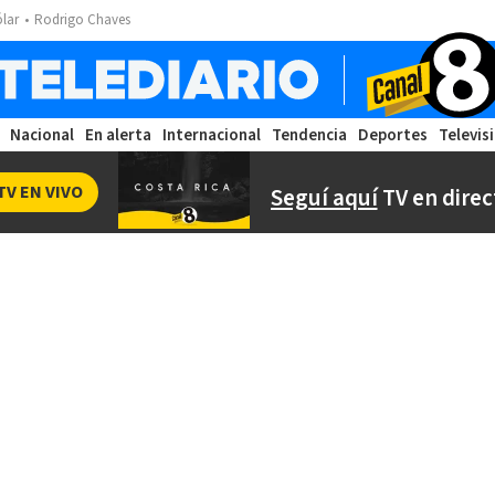
ólar
Rodrigo Chaves
Nacional
En alerta
Internacional
Tendencia
Deportes
Televis
TV EN VIVO
Seguí aquí
TV en direc