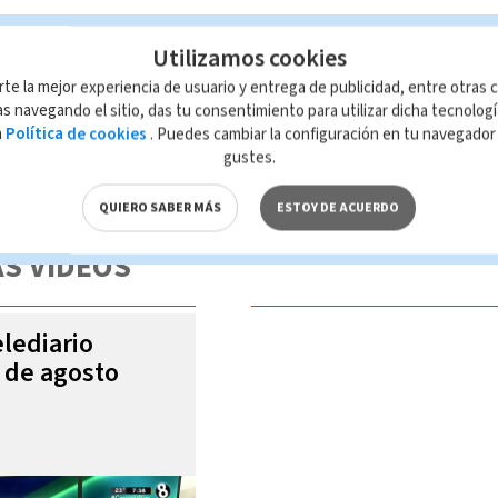
Utilizamos cookies
rte la mejor experiencia de usuario y entrega de publicidad, entre otras c
s navegando el sitio, das tu consentimiento para utilizar dicha tecnolog
a
Política de cookies
. Puedes cambiar la configuración en tu navegado
gustes.
 de esta página, mismo que es propiedad de TELEDIARIO; su reproducción
con las leyes aplicables.
QUIERO SABER MÁS
ESTOY DE ACUERDO
S VIDEOS
elediario
6 de agosto