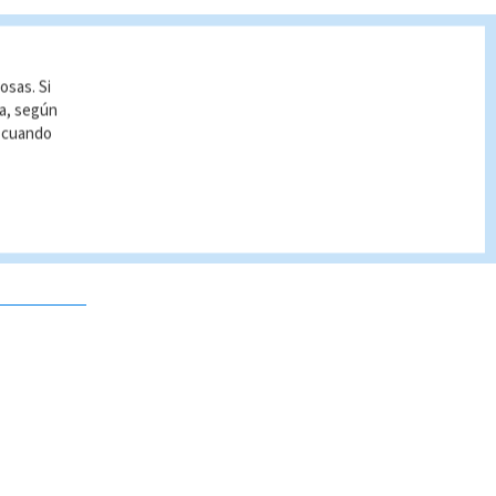
osas. Si
ía, según
r cuando
 no