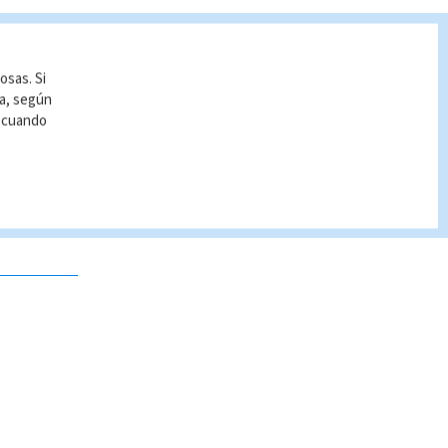
osas. Si
ía, según
r cuando
 no