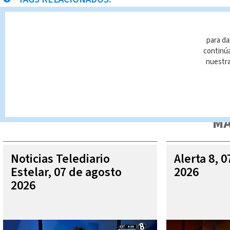
Prestamos
para da
continúa
nuestr
Queda prohibida la reproducción total o parcial del contenido
autorizada constituye una infracción y un delito de conformidad 
MÁ
Noticias Telediario
Alerta 8, 
Estelar, 07 de agosto
2026
2026