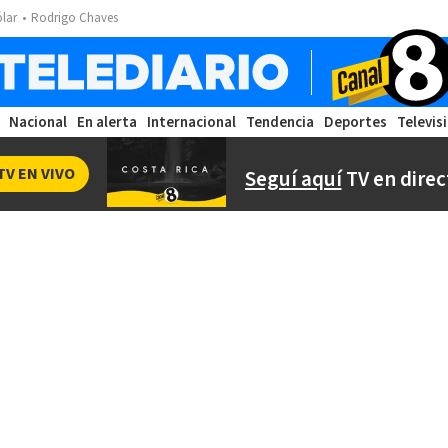
ólar
Rodrigo Chaves
Nacional
En alerta
Internacional
Tendencia
Deportes
Televis
TV EN VIVO
Seguí aquí
TV en direc