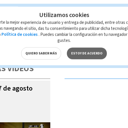
Utilizamos cookies
rte la mejor experiencia de usuario y entrega de publicidad, entre otras c
s navegando el sitio, das tu consentimiento para utilizar dicha tecnolog
a
Política de cookies
. Puedes cambiar la configuración en tu navegado
gustes.
 de esta página, mismo que es propiedad de TELEDIARIO; su reproducción
con las leyes aplicables.
QUIERO SABER MÁS
ESTOY DE ACUERDO
S VIDEOS
07 de agosto