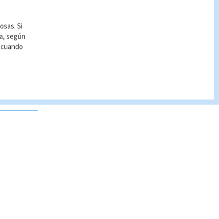
osas. Si
ía, según
r cuando
 no