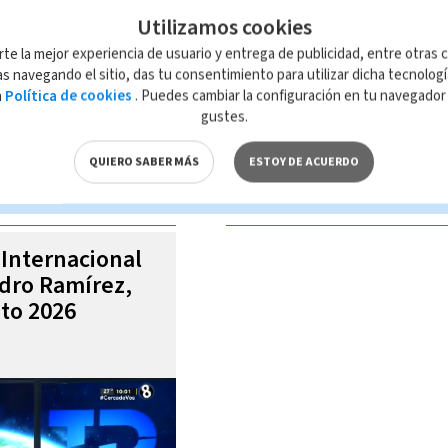
Utilizamos cookies
rte la mejor experiencia de usuario y entrega de publicidad, entre otras c
s navegando el sitio, das tu consentimiento para utilizar dicha tecnolog
a
Política de cookies
. Puedes cambiar la configuración en tu navegado
 de esta página, mismo que es propiedad de TELEDIARIO; su reproducción
gustes.
con las leyes aplicables.
QUIERO SABER MÁS
ESTOY DE ACUERDO
S VIDEOS
 Internacional
ndro Ramírez,
to 2026