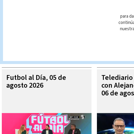
para da
continúa
nuestr
Queda prohibida la reproducción total o parcial del contenido
autorizada constituye una infracción y un delito de conformidad 
MÁ
Futbol al Día, 05 de
Telediario
agosto 2026
con Aleja
06 de agos