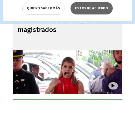
QUIERO SABER MÁS
ESTOY DE ACUERDO
Laura Fernández niega ser
dictadora ante críticas de
magistrados