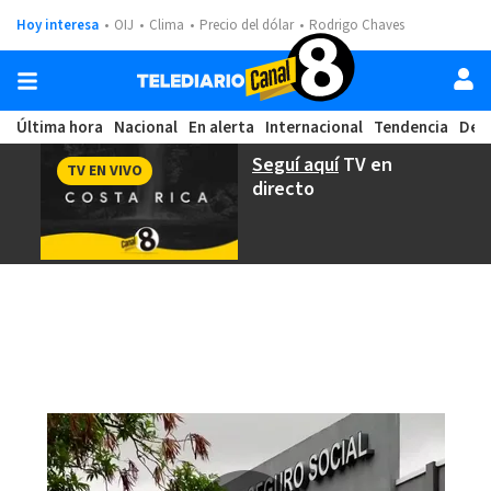
Hoy interesa
OIJ
Clima
Precio del dólar
Rodrigo Chaves
Última hora
Nacional
En alerta
Internacional
Tendencia
Dep
Seguí aquí
TV en
TV EN VIVO
directo