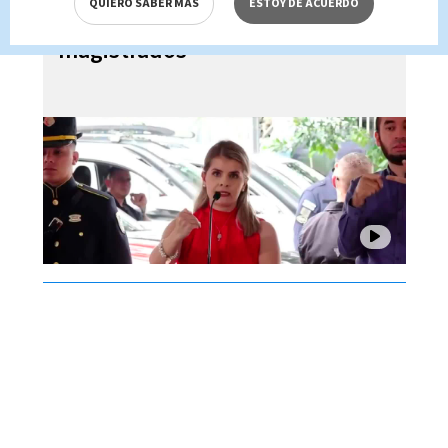
QUIERO SABER MÁS
ESTOY DE ACUERDO
dictadora ante críticas de
magistrados