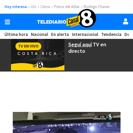
Hoy interesa
OIJ
Clima
Precio del dólar
Rodrigo Chaves
Última hora
Nacional
En alerta
Internacional
Tendencia
Dep
Seguí aquí
TV en
TV EN VIVO
directo