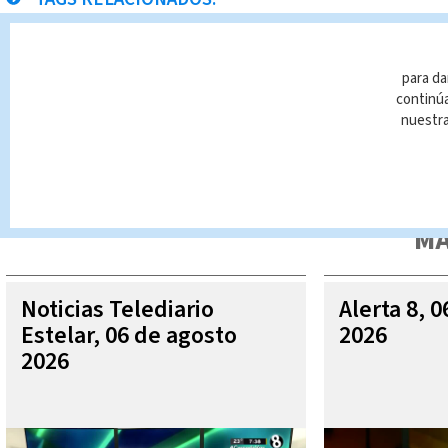
Alajuela
Noticias Telediario En Directo
para da
continúa
nuestr
Queda prohibida la reproducción total o parcial del contenido
autorizada constituye una infracción y un delito de conformidad 
MÁ
Noticias Telediario
Alerta 8, 
Estelar, 06 de agosto
2026
2026