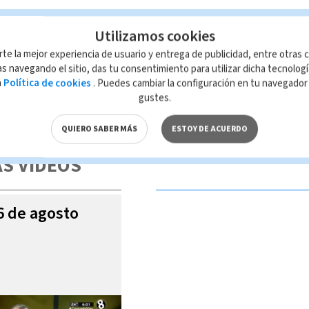
Utilizamos cookies
rte la mejor experiencia de usuario y entrega de publicidad, entre otras c
s navegando el sitio, das tu consentimiento para utilizar dicha tecnolog
a
Política de cookies
. Puedes cambiar la configuración en tu navegado
gustes.
 de esta página, mismo que es propiedad de TELEDIARIO; su reproducción
con las leyes aplicables.
QUIERO SABER MÁS
ESTOY DE ACUERDO
S VIDEOS
06 de agosto