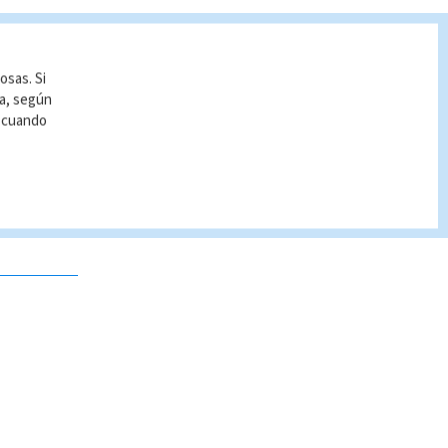
osas. Si
ía, según
r cuando
 no