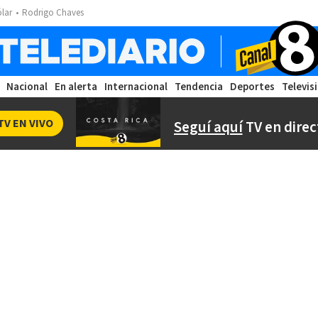
ólar
Rodrigo Chaves
Nacional
En alerta
Internacional
Tendencia
Deportes
Televis
TV EN VIVO
Seguí aquí
TV en direc