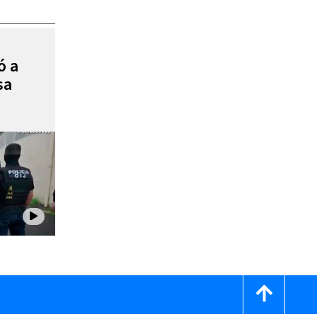
ó a
sa