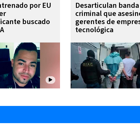
entrenado por EU
Desarticulan banda
er
criminal que asesin
ficante buscado
gerentes de empre
EA
tecnológica