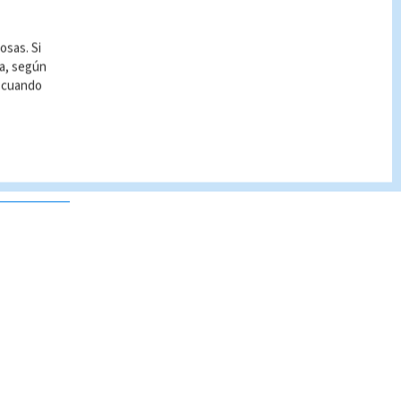
osas. Si
ía, según
r cuando
 no