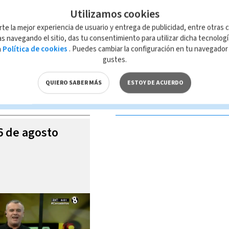
Utilizamos cookies
rte la mejor experiencia de usuario y entrega de publicidad, entre otras c
s navegando el sitio, das tu consentimiento para utilizar dicha tecnolog
a
Política de cookies
. Puedes cambiar la configuración en tu navegado
 de esta página, mismo que es propiedad de TELEDIARIO; su reproducción
gustes.
con las leyes aplicables.
QUIERO SABER MÁS
ESTOY DE ACUERDO
S VIDEOS
06 de agosto