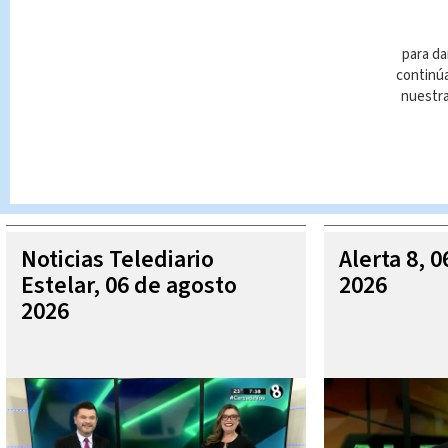
para da
continúa
nuestr
Queda prohibida la reproducción total o parcial del contenido
autorizada constituye una infracción y un delito de conformidad 
MÁ
Noticias Telediario
Alerta 8, 
Estelar, 06 de agosto
2026
2026