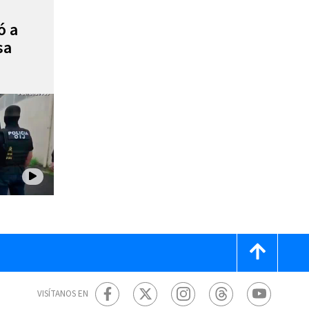
ó a
sa
VISÍTANOS EN