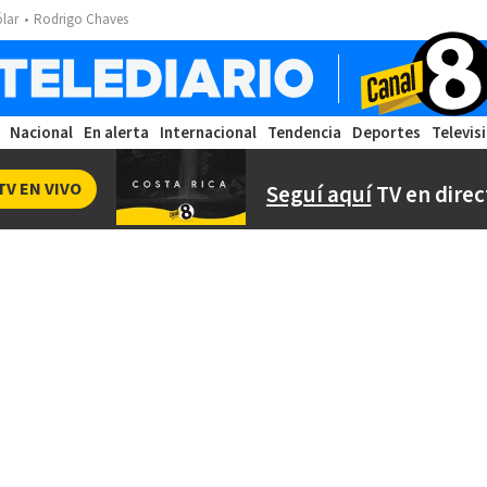
ólar
Rodrigo Chaves
Nacional
En alerta
Internacional
Tendencia
Deportes
Televis
TV EN VIVO
Seguí aquí
TV en direc