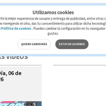
Utilizamos cookies
rte la mejor experiencia de usuario y entrega de publicidad, entre otras c
s navegando el sitio, das tu consentimiento para utilizar dicha tecnolog
a
Política de cookies
. Puedes cambiar la configuración en tu navegado
gustes.
 de esta página, mismo que es propiedad de TELEDIARIO; su reproducción
con las leyes aplicables.
QUIERO SABER MÁS
ESTOY DE ACUERDO
S VIDEOS
Día, 06 de
26