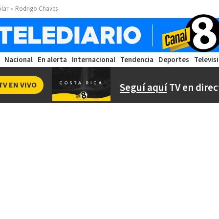
ólar
Rodrigo Chaves
Nacional
En alerta
Internacional
Tendencia
Deportes
Televis
TV EN VIVO
Seguí aquí
TV en direc