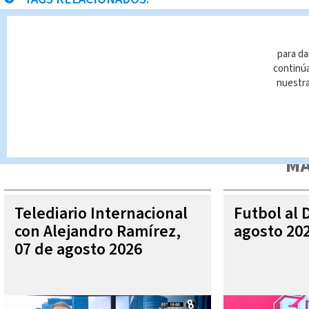
San José
vuelos
para da
continúa
nuestr
Queda prohibida la reproducción total o parcial del contenido
autorizada constituye una infracción y un delito de conformidad 
MÁ
Telediario Internacional
Futbol al 
con Alejandro Ramírez,
agosto 20
07 de agosto 2026