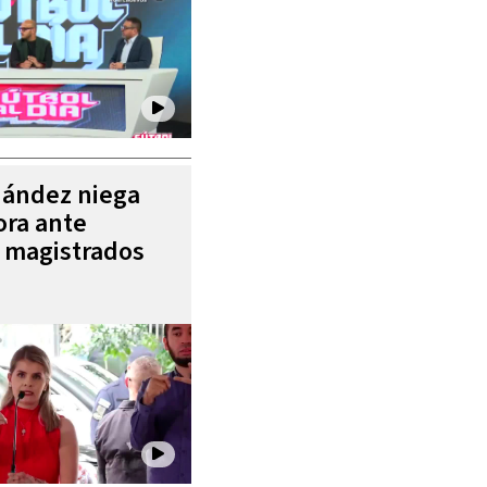
nández niega
ora ante
e magistrados