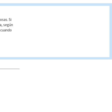
osas. Si
ía, según
r cuando
 no