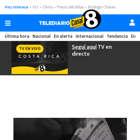
Hoy interesa
OIJ
Clima
Precio del dólar
Rodrigo Chaves
Última hora
Nacional
En alerta
Internacional
Tendencia
Dep
Seguí aquí
TV en
TV EN VIVO
directo