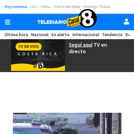
Hoy interesa
OIJ
Clima
Precio del dólar
Rodrigo Chaves
Última hora
Nacional
En alerta
Internacional
Tendencia
Dep
Seguí aquí
TV en
TV EN VIVO
directo