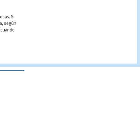
osas. Si
ía, según
r cuando
 no