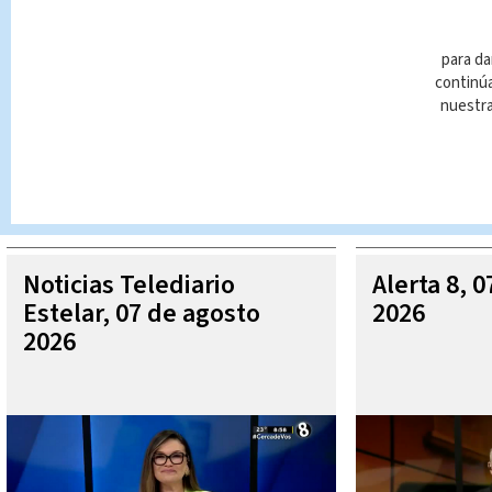
para da
continúa
nuestr
Queda prohibida la reproducción total o parcial del contenido
autorizada constituye una infracción y un delito de conformidad 
MÁ
Noticias Telediario
Alerta 8, 
Estelar, 07 de agosto
2026
2026