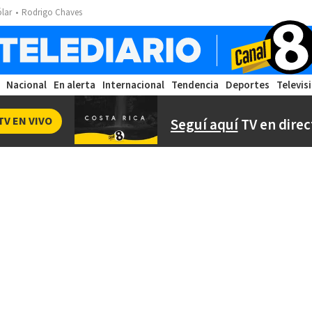
ólar
Rodrigo Chaves
Nacional
En alerta
Internacional
Tendencia
Deportes
Televis
TV EN VIVO
Seguí aquí
TV en direc