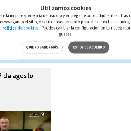
Utilizamos cookies
rte la mejor experiencia de usuario y entrega de publicidad, entre otras c
s navegando el sitio, das tu consentimiento para utilizar dicha tecnolog
a
Política de cookies
. Puedes cambiar la configuración en tu navegado
 de esta página, mismo que es propiedad de TELEDIARIO; su reproducción
gustes.
con las leyes aplicables.
QUIERO SABER MÁS
ESTOY DE ACUERDO
S VIDEOS
07 de agosto