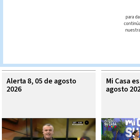
para da
continúa
nuestr
Queda prohibida la reproducción total o parcial del contenido
autorizada constituye una infracción y un delito de conformidad 
MÁ
Alerta 8, 05 de agosto
Mi Casa es
2026
agosto 20