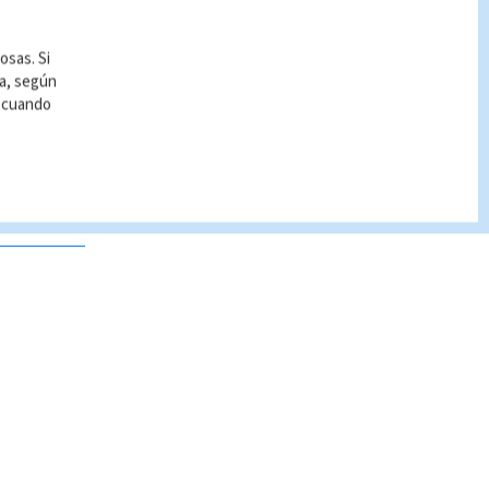
osas. Si
ía, según
r cuando
 no