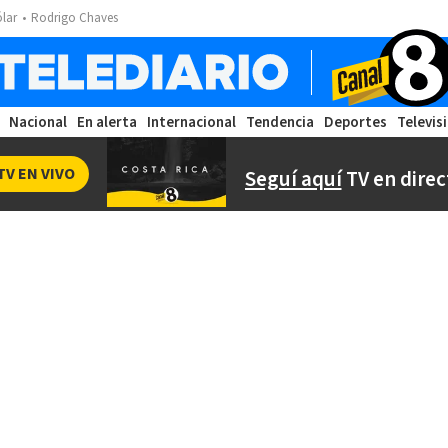
ólar
Rodrigo Chaves
Nacional
En alerta
Internacional
Tendencia
Deportes
Televis
TV EN VIVO
Seguí aquí
TV en direc