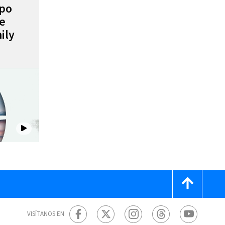
mpo
de
ily
VISÍTANOS EN