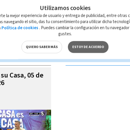
Utilizamos cookies
rte la mejor experiencia de usuario y entrega de publicidad, entre otras c
s navegando el sitio, das tu consentimiento para utilizar dicha tecnolog
a
Política de cookies
. Puedes cambiar la configuración en tu navegado
 de esta página, mismo que es propiedad de TELEDIARIO; su reproducción
gustes.
con las leyes aplicables.
QUIERO SABER MÁS
ESTOY DE ACUERDO
S VIDEOS
 su Casa, 05 de
26