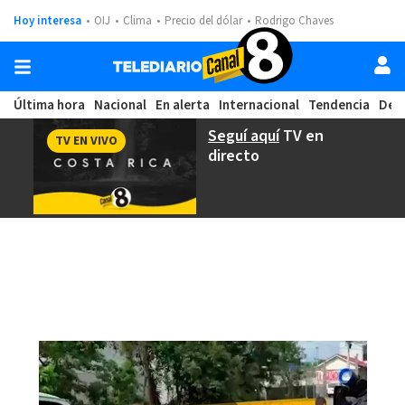
Hoy interesa
OIJ
Clima
Precio del dólar
Rodrigo Chaves
Última hora
Nacional
En alerta
Internacional
Tendencia
Dep
Seguí aquí
TV en
TV EN VIVO
directo