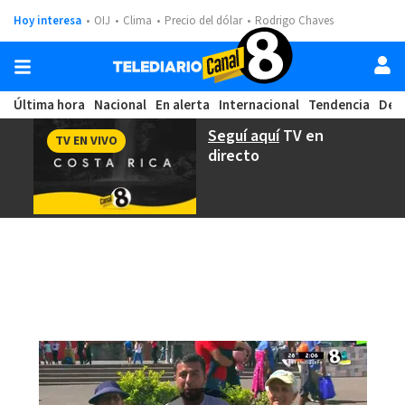
Hoy interesa
OIJ
Clima
Precio del dólar
Rodrigo Chaves
Última hora
Nacional
En alerta
Internacional
Tendencia
Dep
Seguí aquí
TV en
TV EN VIVO
directo