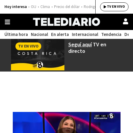
Hoy interesa
OIJ
Clima
Precio del dólar
Rodrigo Chaves
TV EN VIVO
Última hora
Nacional
En alerta
Internacional
Tendencia
Dep
Seguí aquí
TV en
TV EN VIVO
directo