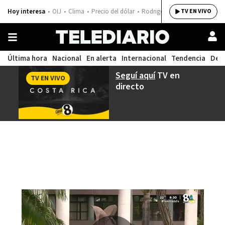
Hoy interesa
OIJ
Clima
Precio del dólar
Rodrigo Chaves
TV EN VIVO
Última hora
Nacional
En alerta
Internacional
Tendencia
Dep
Seguí aquí
TV en
TV EN VIVO
directo