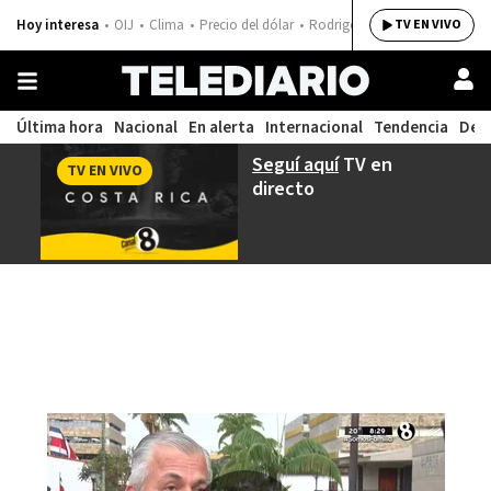
Hoy interesa
OIJ
Clima
Precio del dólar
Rodrigo Chaves
TV EN VIVO
Última hora
Nacional
En alerta
Internacional
Tendencia
Dep
Seguí aquí
TV en
TV EN VIVO
directo